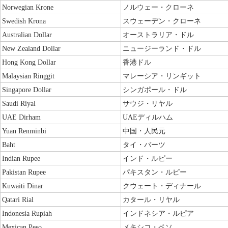
Norwegian Krone
ノルウェー・クローネ
Swedish Krona
スウェーデン・クローネ
Australian Dollar
オーストラリア・ドル
New Zealand Dollar
ニュージーランド・ドル
Hong Kong Dollar
香港ドル
Malaysian Ringgit
マレーシア・リンギット
Singapore Dollar
シンガポール・ドル
Saudi Riyal
サウジ・リヤル
UAE Dirham
UAEディルハム
Yuan Renminbi
中国・人民元
Baht
タイ・バーツ
Indian Rupee
インド・ルピー
Pakistan Rupee
パキスタン・ルピー
Kuwaiti Dinar
クウェート・ディナール
Qatari Rial
カタール・リヤル
Indonesia Rupiah
インドネシア・ルピア
Mexican Peso
メキシコ・ペソ