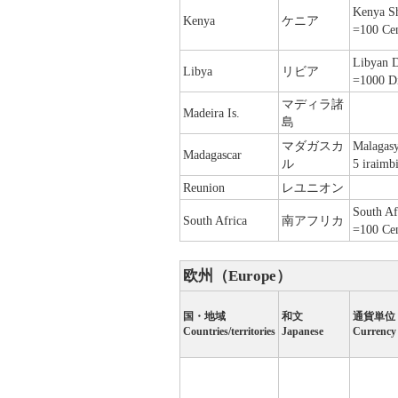
Kenya Sh
Kenya
ケニア
=100 Cen
Libyan D
Libya
リビア
=1000 D
マディラ諸
Madeira Is.
島
マダガスカ
Malagasy
Madagascar
ル
5 iraimbi
Reunion
レユニオン
South Af
South Africa
南アフリカ
=100 Cen
欧州（Europe）
国・地域
和文
通貨単位
Countries/territories
Japanese
Currency