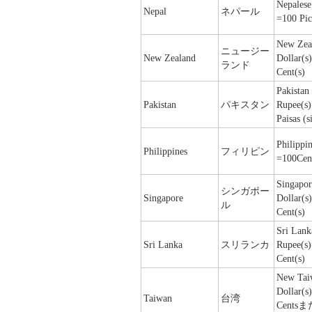
Nepalese
Nepal
ネパール
=100 Pi
New Zea
ニュージー
New Zealand
Dollar(s
ランド
Cent(s)
Pakistan
Pakistan
パキスタン
Rupee(s
Paisas (s
Philippi
Philippines
フィリピン
=100Cen
Singapor
シンガポー
Singapore
Dollar(s
ル
Cent(s)
Sri Lank
Sri Lanka
スリランカ
Rupee(s
Cent(s)
New Tai
Dollar(s
Taiwan
台湾
Cents