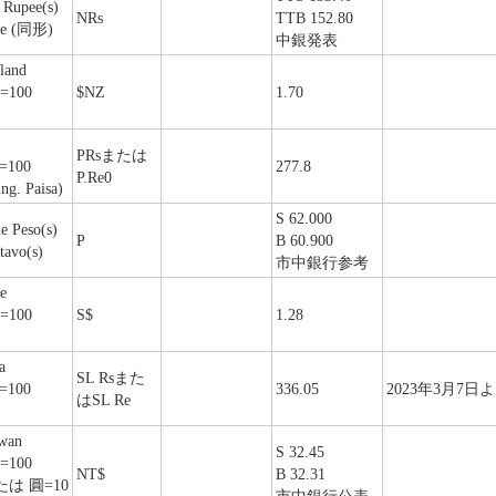
 Rupee(s)
NRs
TTB 152.80
ce (同形)
中銀発表
land
)=100
$NZ
1.70
PRsまたは
)=100
277.8
P.Re0
ing. Paisa)
S 62.000
ne Peso(s)
P
B 60.900
tavo(s)
市中銀行参考
e
)=100
S$
1.28
a
SL Rsまた
)=100
336.05
2023年3月7
はSL Re
wan
S 32.45
)=100
NT$
B 32.31
または 圓=10