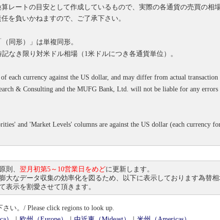
換算レートの目安として作成しているもので、実際の各通貨の売買の相
責任を負いかねますので、ご了承下さい。
。「（同形）」は単複同形。
、特記なき限り対米ドル相場（1米ドルにつき各通貨単位）。
 of each currency against the US dollar, and may differ from actual transaction 
earch & Consulting and the MUFG Bank, Ltd. will not be liable for any errors i
ities' and 'Market Levels' columns are against the US dollar (each currency for
原則、
翌月初第5～10営業日をめど
に更新します。
膨大なデータ収集の効率化を図るため、以下に表示しております為替相
て表示を割愛させて頂きます。
e click regions to look up.
ca）
｜
欧州（Europe）
｜
中近東（Mideast）
｜
米州（Americas）