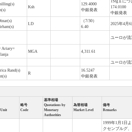
1Stg￡につ
illing(s)
129.4000
Ksh
174.0100
(s)
中銀発表
中銀発表
inar(s)
（7/30）
LD
2025年4
irham(s)
6.40
ユーロが流
 Ariary=
MGA
4,311.61
lanja
ユーロが流
rica Rand(s)
16.5247
R
t(s)
中銀発表
基準相場
略号
Quotations by
為替相場
備考
 Unit
Code
Monetary
Market Level
Remarks
Authorities
1999年1月
クセンブルグ、