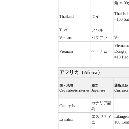
角 =10
Thai Bah
Thailand
タイ
=100 Sa
Tuvalu
ツバル
Vanuatu
バヌアツ
Vatu
Vietnam
Vietnam
ベトナム
Dong(s)
=10 Hao
アフリカ（Africa）
国・地域
和文
通貨単位
Countries/territories
Japanese
Currency
カナリア諸
Canary Is.
島
エスワティ
Lilangen
Eswatini
ニ
100 Cent