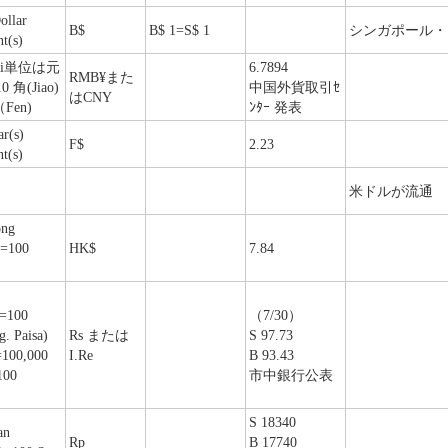
ollar
B$
B$ 1=S$ 1
シンガポール・
t(s)
nbi単位は元
6.7894
RMB¥また
10 角(Jiao)
中国外貨取引ｾ
はCNY
Fen)
ﾝﾀｰ 発表
ar(s)
F$
2.23
t(s)
米ドルが流通
ong
)=100
HK$
7.84
)=100
（7/30）
g. Paisa)
Rs または
S 97.73
=100,000
I.Re
B 93.43
100
市中銀行公表
S 18340
an
Rp
B 17740