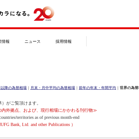
業情報
ニュース
採用情報
0年以降の為替相場
｜
月末・月中平均の為替相場
｜
前年の年末・年間平均
｜
世界の為替
準）がご覧頂けます。
行の内外拠点、および、現行相場にかかわる刊行物≫
ountries/territories as of previous month-end
UFG Bank, Ltd. and other Publications ）