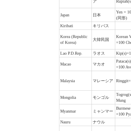
ア
Rupiah(
Yen = 10
Japan
日本
(同形) 
Kiribati
キリバス
Korea (Republic
Korean 
大韓民国
of Korea)
=100 Ch
Lao P.D.Rep.
ラオス
Kip(s)=1
Pataca(s)
Macao
マカオ
=100 Avo
Malaysia
マレーシア
Ringgit=
Togrog(
Mongolia
モンゴル
Mung
Burmese 
Myanmar
ミャンマー
=100 Pya
Nauru
ナウル