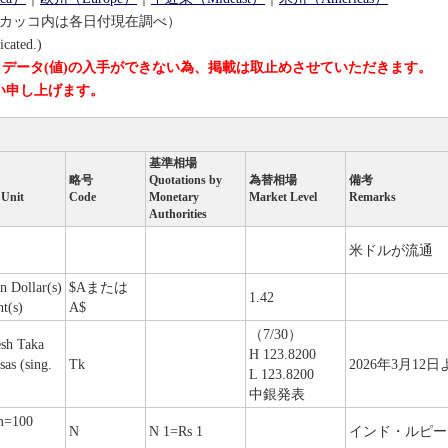
カッコ内は各日付現在調べ）
icated.)
りデータ(値)の入手ができない為、掲載は取止めさせていただきます。
申し上げます。
基準相場
略号
Quotations by
為替相場
備考
 Unit
Code
Monetary
Market Level
Remarks
Authorities
米ドルが流通
n Dollar(s)
$Aまたは
1.42
t(s)
A$
（7/30）
sh Taka
H 123.8200
sas (sing.
Tk
2026年3月1
L 123.8200
中銀発表
m=100
N
N 1=Rs 1
インド・ルピー