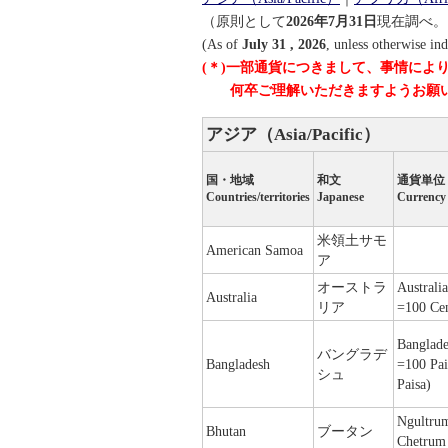
（原則として
2026年7月31日
現在調べ。
(As of
July 31 , 2026
, unless otherwise ind
(＊)一部通貨につきまして、事情によ
何卒ご理解いただきますようお願い
アジア（Asia/Pacific）
国・地域
和文
通貨単位
Countries/territories
Japanese
Currency
米領土サモ
American Samoa
ア
オーストラ
Australia
Australia
リア
=100 Cen
Banglade
バングラデ
Bangladesh
=100 Pai
シュ
Paisa)
Ngultru
Bhutan
ブータン
Chetrum