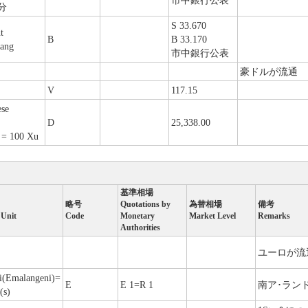
市中銀行公表
0分
S 33.670
t
B
B 33.170
tang
市中銀行公表
豪ドルが流通
V
117.15
ese
D
25,338.00
 = 100 Xu
基準相場
略号
Quotations by
為替相場
備考
 Unit
Code
Monetary
Market Level
Remarks
Authorities
ユーロが流
i(Emalangeni)=
E
E 1=R 1
南ア･ラン
(s)