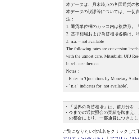
本データは、月末時点の各国通貨の
本データの誤謬等については、一切
注：
1. 通貨単位欄のカッコ内は複数形
2. 基準相場および為替相場各欄は
3. n.a.＝not available
The following rates are conversion levels
with the utmost care, Mitsubishi UFJ Res
in reliance thereon.
Notes：
- Rates in 'Quotations by Monetary Author
- ' n.a.' indicates for 'not available'.
「世界の為替相場」は、前月分を 
今までの通貨照会の実績を踏まえ、
の都合により、一部通貨につきまし
ご覧になりたい地域名をクリックして下さい。/ Pleas
アジア（Asia/Pacific）
｜
アフリカ（Afri