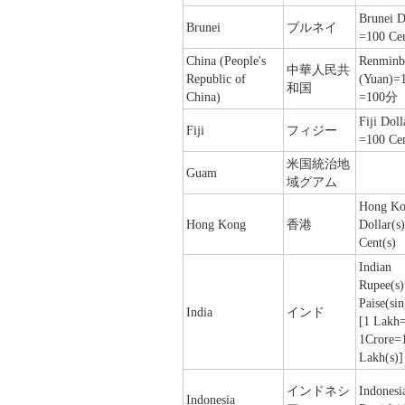
Brunei D
Brunei
ブルネイ
=100 Cen
China (People's
Renmi
中華人民共
Republic of
(Yuan)=
和国
China)
=100分（
Fiji Doll
Fiji
フィジー
=100 Cen
米国統治地
Guam
域グアム
Hong K
Hong Kong
香港
Dollar(s
Cent(s)
Indian
Rupee(s
Paise(sin
India
インド
[1 Lakh
1Crore=
Lakh(s)]
インドネシ
Indonesi
Indonesia