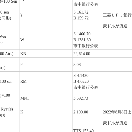
s)=100 Sen
市中銀行公表
0 sen
S 161.72
¥
三菱ＵＦＪ銀行
（同形)
B 159.72
豪ドルが流通
S 1466.70
Won
W
B 1381.30
on
市中銀行公表
00 At(s)
KN
22,614.00
P
8.08
(s)
S 4.1420
100 sen
RM
B 4.0220
市中銀行公表
s)=100
MNT
3,592.73
Kyat(s)
K
2,100.00
2022年8月8
(s)
豪ドルが流通
TTS 153.40