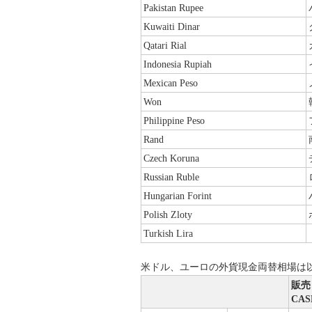
Pakistan Rupee
Kuwaiti Dinar
Qatari Rial
Indonesia Rupiah
Mexican Peso
Won
Philippine Peso
Rand
Czech Koruna
Russian Ruble
Hungarian Forint
Polish Zloty
Turkish Lira
米ドル、ユーロの外貨現金両替相場は
販売
CASH