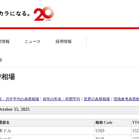
業情報
ニュース
採用情報
場
替相場
末・月中平均の為替相場
｜
前年の年末・年間平均
｜
世界の為替相場
｜
現地参考為替
ber 15, 2025
通貨名
略称 Code
TT
米ドル
USD
152