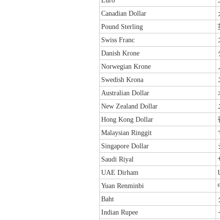
Euro
Canadian Dollar
Pound Sterling
Swiss Franc
Danish Krone
Norwegian Krone
Swedish Krona
Australian Dollar
New Zealand Dollar
Hong Kong Dollar
Malaysian Ringgit
Singapore Dollar
Saudi Riyal
UAE Dirham
Yuan Renminbi
Baht
Indian Rupee