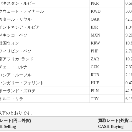
パキスタン・ルピー
PKR
0.6
クウェート・ディナール
KWD
503
カタール・リヤル
QAR
42.
インドネシア・ルピア
IDR
1.0
メキシコ・ペソ
MXN
9.2
韓国ウォン
KRW
10.
フィリピン・ペソ
PHP
2.7
南アフリカ･ランド
ZAR
10.
チェコ・コルナ
CZK
7.3
ロシア・ルーブル
RUB
2.1
ハンガリー・フォリント
HUF
0.4
ポーランド・ズロチ
PLN
42.
トルコ・リラ
TRY
6.1
以下のとおりです。
レート(円→外貨)
買取レート(外貨→
 Selling
CASH Buying