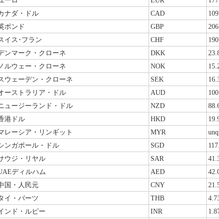
ユーロ
EUR
177
カナダ・ドル
CAD
109
英ポンド
GBP
206
スイス･フラン
CHF
190
デンマーク・クローネ
DKK
23.
ノルウェー・クローネ
NOK
15.
スウェーデン・クローネ
SEK
16.
オーストラリア・ドル
AUD
100
ニュージーランド・ドル
NZD
88.
香港ドル
HKD
19.
マレーシア・リンギット
MYR
unq
シンガポール・ドル
SGD
117
サウジ・リヤル
SAR
41.
UAEディルハム
AED
42.
中国・人民元
CNY
21.
タイ・バーツ
THB
4.7
インド・ルピー
INR
1.8