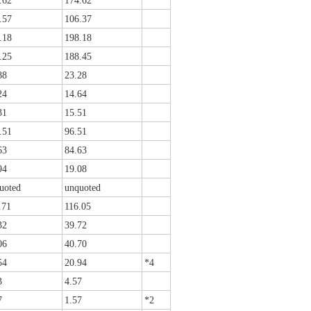
.62
174.62
.57
106.37
.18
198.18
.25
188.45
88
23.28
24
14.64
31
15.51
.51
96.51
63
84.63
94
19.08
uoted
unquoted
.71
116.05
32
39.72
06
40.70
54
20.94
*4
3
4.57
7
1.57
*2