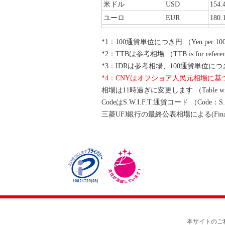
米ドル
USD
154.
ユーロ
EUR
180.
*1：100通貨単位につき円 （Yen per 100
*2：TTBは参考相場 （TTB is for referen
*3：IDRは参考相場、100通貨単位につき円 （Refe
*4：CNYはオフショア人民元相場に
相場は11時過ぎに変更します （Table will be
CodeはS.W.I.F.T.通貨コード （Code：S.W.I
三菱UFJ銀行の最終公表相場による(Final officia
本サイトのご