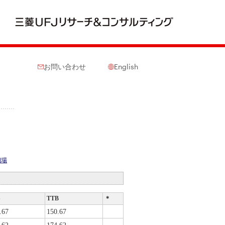
お問い合わせ
English
相場
S
TTB
＊
.67
150.67